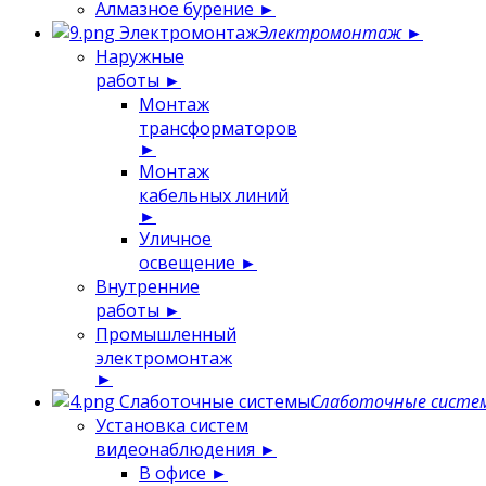
Алмазное бурение
►
Электромонтаж
Электромонтаж
►
Наружные
работы
►
Монтаж
трансформаторов
►
Монтаж
кабельных линий
►
Уличное
освещение
►
Внутренние
работы
►
Промышленный
электромонтаж
►
Слаботочные системы
Слаботочные систе
Установка систем
видеонаблюдения
►
В офисе
►