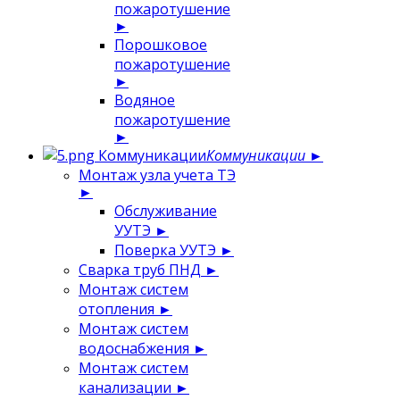
пожаротушение
►
Порошковое
пожаротушение
►
Водяное
пожаротушение
►
Коммуникации
Коммуникации
►
Монтаж узла учета ТЭ
►
Обслуживание
УУТЭ
►
Поверка УУТЭ
►
Сварка труб ПНД
►
Монтаж систем
отопления
►
Монтаж систем
водоснабжения
►
Монтаж систем
канализации
►