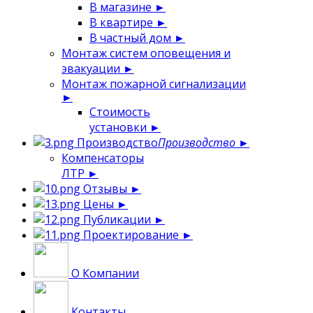
В магазине
►
В квартире
►
В частный дом
►
Монтаж систем оповещения и
эвакуации
►
Монтаж пожарной сигнализации
►
Стоимость
установки
►
Производство
Производство
►
Компенсаторы
ЛТР
►
Отзывы
►
Цены
►
Публикации
►
Проектирование
►
О Компании
Контакты