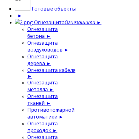
Готовые объекты
►
Огнезащита
Огнезащита
►
Огнезащита
бетона
►
Огнезащита
воздуховодов
►
Огнезащита
дерева
►
Огнезащита кабеля
►
Огнезащита
металла
►
Огнезащита
тканей
►
Противопожарной
автоматики
►
Огнезащита
проходок
►
Огнезащита