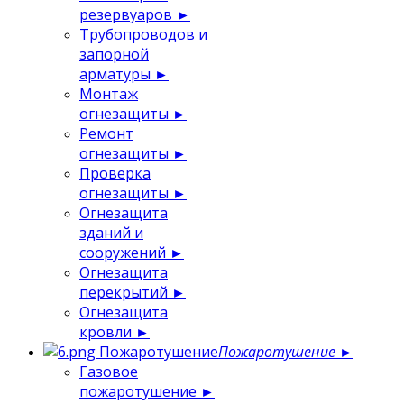
резервуаров
►
Трубопроводов и
запорной
арматуры
►
Монтаж
огнезащиты
►
Ремонт
огнезащиты
►
Проверка
огнезащиты
►
Огнезащита
зданий и
сооружений
►
Огнезащита
перекрытий
►
Огнезащита
кровли
►
Пожаротушение
Пожаротушение
►
Газовое
пожаротушение
►